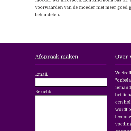
moeder wel meespeelt. Een kind komt pas ter we
voorwaarden van de moeder niet meer goed ge
behandelen.
Afspraak maken
Over V
Voetref
Email:
"onbala
iemands
Bericht:
het lich
een hol
wordt 
levensw
voeding