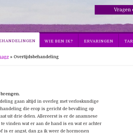
Vragen 
EHANDELINGEN
WIE BEN IK?
ERVARINGEN
TAR
sage
»
Overtijdsbehandeling
e brengen.
deling gaan altijd in overleg met verloskundige
handeling die erop is gericht de bevalling op
at uit drie delen. Allereerst is er de anamnese
 te vinden wat er aan de hand is en wat er achter
n of is er angst, dan ga ik weer de hormonen