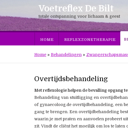
Voetreflex De Bilt
totale ontspanning voor lichaam & geest
B
HOME
REFLEXZONETHERAPIE
Home
»
Behandelingen
»
Zwangerschapsmas
Overtijdsbehandeling
Met reflexologie helpen de bevalling opgang t
Behandeling van stuitligging en overtijdbehan
of gynaecoloog.de overtijdbehandeling, een be
gang te brengen. Een overtijdbehandeling besta
waarin je met praten en aanvoelen probeert uit
zit. Vindt de cliënt het moeilijk om los te late