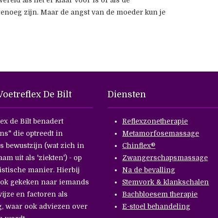
reld als het er klaar voor is of als de
noeg zijn. Maar de angst van de moeder kun je
oetreflex De Bilt
Diensten
lex de Bilt benadert
Reflexzonetherapie
ns" die optreedt in
Metamorfosemassage
 bewustzijn (wat zich in
Chinflex®
aam uit als 'ziekten') - op
Zwangerschapsmassage
istische manier. Hierbij
Na de bevalling
ook gekeken naar iemands
Stemvork & klankschalen
ijze en factoren als
Bachbloesem therapie
, waar ook adviezen over
E-stoel behandeling