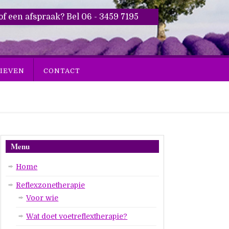
of een afspraak? Bel 06 - 3459 7195
IEVEN
CONTACT
Menu
Home
Reflexzonetherapie
Voor wie
Wat doet voetreflextherapie?