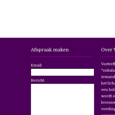
Afspraak maken
Over V
Voetref
Email:
"onbala
iemands
Bericht:
het lich
een hol
wordt 
levensw
voeding