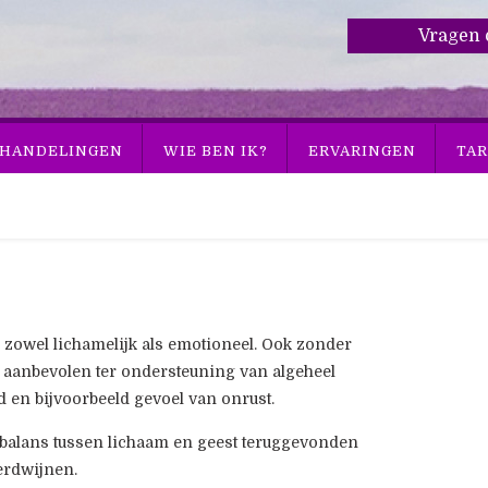
Vragen 
HANDELINGEN
WIE BEN IK?
ERVARINGEN
TAR
n zowel lichamelijk als emotioneel. Ook zonder
 aanbevolen ter ondersteuning van algeheel
 en bijvoorbeeld gevoel van onrust.
 balans tussen lichaam en geest teruggevonden
erdwijnen.