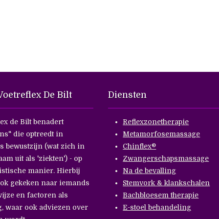
oetreflex De Bilt
Diensten
lex de Bilt benadert
Reflexzonetherapie
ns" die optreedt in
Metamorfosemassage
 bewustzijn (wat zich in
Chinflex®
aam uit als 'ziekten') - op
Zwangerschapsmassage
istische manier. Hierbij
Na de bevalling
ook gekeken naar iemands
Stemvork & klankschalen
ijze en factoren als
Bachbloesem therapie
, waar ook adviezen over
E-stoel behandeling