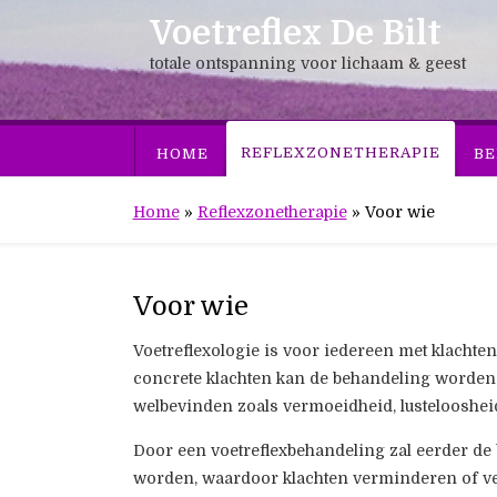
Voetreflex De Bilt
totale ontspanning voor lichaam & geest
REFLEXZONETHERAPIE
HOME
BE
Home
»
Reflexzonetherapie
»
Voor wie
Voor wie
Voetreflexologie is voor iedereen met klachte
concrete klachten kan de behandeling worden
welbevinden zoals vermoeidheid, lusteloosheid
Door een voetreflexbehandeling zal eerder de
worden, waardoor klachten verminderen of v