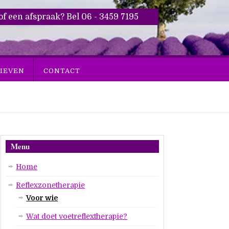
of een afspraak? Bel 06 - 3459 7195
IEVEN
CONTACT
Menu
Home
Reflexzonetherapie
Voor wie
Wat doet voetreflextherapie?