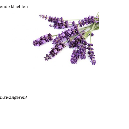
gende klachten
van zwangeren!